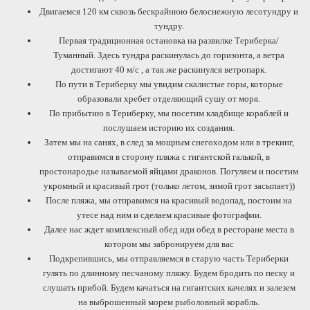
Двигаемся 120 км сквозь бескрайнюю белоснежную лесотундру и
тундру.
Первая традиционная остановка на развилке Териберка/
Туманный. Здесь тундра раскинулась до горизонта, а ветра
достигают 40 м/с , а так же раскинулся ветропарк.
По пути в Териберку мы увидим скалистые горы, которые
образовали хребет отделяющий сушу от моря.
По прибытию в Териберку, мы посетим кладбище кораблей и
послушаем историю их создания.
Затем мы на санях, в след за мощным снегоходом или в трекинг,
отправимся в сторону пляжа с гигантской галькой, в
простонародье называемой яйцами драконов. Погуляем и посетим
укромный и красивый грот (только летом, зимой грот засыпает))
После пляжа, мы отправимся на красивый водопад, постоим на
утесе над ним и сделаем красивые фотографии.
Далее нас ждет комплексный обед иди обед в ресторане места в
котором мы забронируем для вас
Подкрепившись, мы отправляемся в старую часть Териберки
гулять по длинному песчаному пляжу. Будем бродить по песку и
слушать прибой. Будем качаться на гигантских качелях и залезем
на выброшенный морем рыболовный корабль.