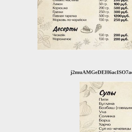
j2muAMGeDEH6acISO7ad