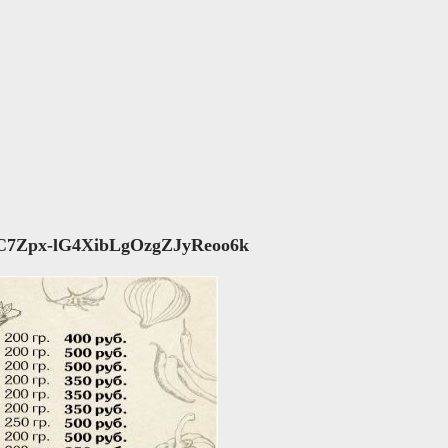
7Zpx-lG4XibLgOzgZJyReoo6k