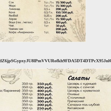
Z6jpSGypxyJU8lPmVVURofkh9FDA5DT4DTPcX95JnlC