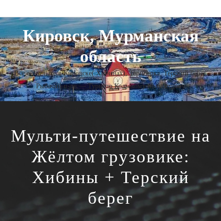
Кировск, Мурманская
область
Все об отдыхе в Кировске( Хибинах), Териберка, Терский берег,
Рыбачий п-ов — Туры по Кольскому полуострову
Мульти-путешествие на
Жёлтом грузовике:
Хибины + Терский
берег