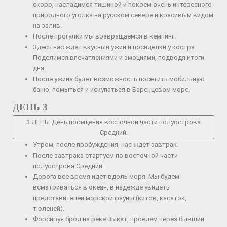
скоро, насладимся тишиной и покоем очень интересного
природного уголка на русском севере и красивым видом
на залив.
После прогулки мы возвращаемся в кемпинг.
Здесь нас ждет вкусный ужин и посиделки у костра.
Поделимся впечатлениями и эмоциями, подводя итоги
дня.
После ужина будет возможность посетить мобильную
баню, помыться и искупаться в Баренцевом море.
ДЕНЬ 3
3 ДЕНЬ: День посещения восточной части полуострова
Средний.
Утром, после пробуждения, нас ждет завтрак.
После завтрака стартуем по восточной части
полуострова Средний.
Дорога все время идет вдоль моря. Мы будем
всматриваться в океан, в надежде увидеть
представителей морской фауны (китов, касаток,
тюленей).
Форсируя брод на реке Выкат, проедем через бывший