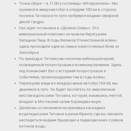
Точка сбора — в 11.00 у гостиницы «69 параллель». Мы
грузимся в микроавтобус и следуем 100 км в сторону
поселка Титовка и по пути любуемся видами северной
дикой тундры.
Нас ждет остановка в «Долине Славы». Это
мемориальный комплекс на правом берегу реки
Западная Лица. В годы Великой Отечественной войны
здесь проходили одни из самых ожесточенных боев за
Заполярье.
По приезду в Титовку мы посетим небольшой музей,
посвященный полуостровам и военному времени. Здесь
гид познакомит Вас с историей полуостровов и
событиями, произошедшими там в годы войны.
Перегрузив вещи во внедорожный автобус ГАЗ-66, мы
двинемся в путь. Он будет пролегать по живописным
местам вдоль реки Титовка, которая, извиваясь лентой,
впадает в Мотовский залив Баренцева моря.
Далее мы остановимся на красивых каскадных
водопадах реки Титовки и речки Юринги, где вы сможете
насладиться видами бушующих и падающих вниз с ревом
потоков воды.