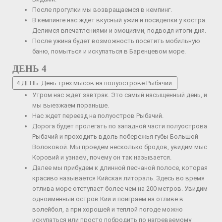
После прогулки мы возвращаемся в кемпинг.
В кемпинге нас ждет вкусный ужин и посиделки у костра.
Делимся впечатлениями и эмоциями, подводя итоги дня.
После ужина будет возможность посетить мобильную
баню, помыться и искупаться в Баренцевом море.
ДЕНЬ 4
4 ДЕНЬ: День трех мысов на полуострове Рыбачий.
Утром нас ждет завтрак. Это самый насыщенный день, и
мы выезжаем пораньше.
Нас ждет переезд на полуостров Рыбачий.
Дорога будет пролегать по западной части полуострова
Рыбачий и проходить вдоль побережья губы Большой
Волоковой. Мы проедем несколько бродов, увидим мыс
Коровий и узнаем, почему он так называется.
Далее мы прибудем к длинной песчаной полосе, которая
красиво называется Кийская литораль. Здесь во время
отлива море отступает более чем на 200 метров. Увидим
одноименный остров Кий и поиграем на отливе в
волейбол, а при хорошей и теплой погоде можно
искупаться или просто побродить по нагреваемому