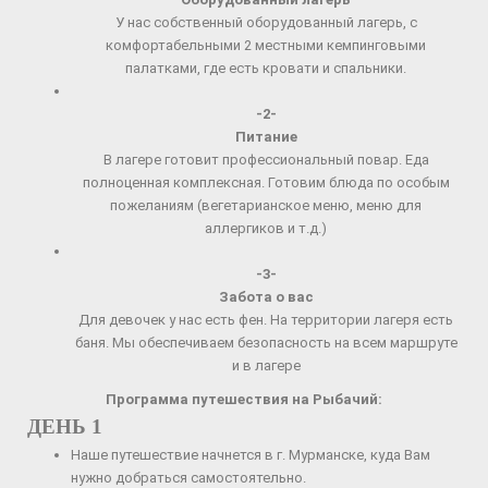
У нас собственный оборудованный лагерь, с
комфортабельными 2 местными кемпинговыми
палатками, где есть кровати и спальники.
-2-
Питание
В лагере готовит профессиональный повар. Еда
полноценная комплексная. Готовим блюда по особым
пожеланиям (вегетарианское меню, меню для
аллергиков и т.д.)
-3-
Забота о вас
Для девочек у нас есть фен. На территории лагеря есть
баня. Мы обеспечиваем безопасность на всем маршруте
и в лагере
Программа путешествия на Рыбачий:
ДЕНЬ 1
Наше путешествие начнется в г. Мурманске, куда Вам
нужно добраться самостоятельно.