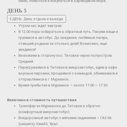
баню, помыться и искупаться в Баренцевом море.
ДЕНЬ 5
5 ДЕНЬ: День отдыха и выезда.
Утром нас ждет завтрак.
В 12.00 пора собираться в обратный путь. Пакуем вещи и
грузимся в автобус. До свидания, любимый лагерь,
ставший родным за столько дней! Возможно, еще
увидимся!
Выезжаем в сторону пос. Титовка через полуостров
Средний.
Перегружаемся в Титовке в микроавтобус, едим в кафе
вкусные пирожки, прощаемся с командой, обнимаемся и
отправляемся в г. Мурманск.
Время прибытия в Мурманск — около 17.00 — 17.30
Включено в стоимость путешествия
Трансфер из Мурманска до Титовки и обратно
(комфортный микроавтобус)
Внедорожный автобус с мягкими сидениями – ГАЗ 66
(шишига), КамАЗ, Урал