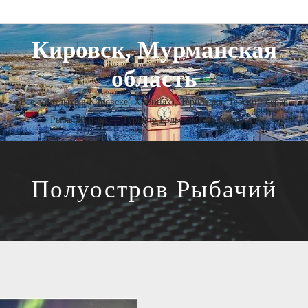
Кировск, Мурманская
область
Все об отдыхе в Кировске( Хибинах), Териберка, Терский берег,
Рыбачий п-ов — Туры по Кольскому полуострову
Полуостров Рыбачий