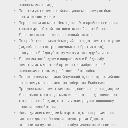
солнцем мелководью.
Посетим дот времен войны и узнаем, почему он был
почти неприступным.
Переезжаем до мыса Немецкого. Это крайняя северная
точка европейской континентальной части России.
Дальше только океан и северный полюс.
По прибытию на мыс Немецкий нас ждет осмотр кекуров
(вздыбленных остроконечных как бритва скал),
прогулка к Вайдогубскому маяку и колодцу Викингов.
Далее мы пообедаем и направимся в Вайда-губу
осматривать местный артефакт – выброшенный
океанским штормом рыболовный корабль.
После переедем на мыс Кекурский, одно из красивейших,
по нашему мнению, мест на побережье Рыбачьего.
Прогуляемся и осмотрим скалы, нависающие над морем.
Уникальное место, где миллионы лет назад произошел
тектонический сдвиг, оставив вывернутые наизнанку
пласты земной коры.
Насладившись видами Кекурского, мы направимся на
восток вдоль побережья полуострова. Дорога
становится лучше, и наш автобус весело катит сквозь