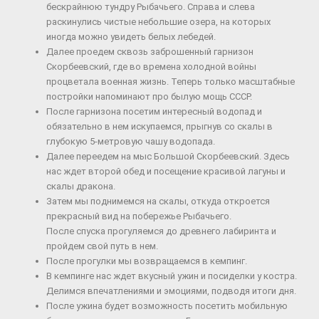
бескрайнюю тундру Рыбачьего. Справа и слева
раскинулись чистые небольшие озера, на которых
иногда можно увидеть белых лебедей.
Далее проедем сквозь заброшенный гарнизон
Скорбеевский, где во времена холодной войны
процветала военная жизнь. Теперь только масштабные
постройки напоминают про былую мощь СССР.
После гарнизона посетим интересный водопад и
обязательно в нем искупаемся, прыгнув со скалы в
глубокую 5-метровую чашу водопада.
Далее переедем на мыс Большой Скорбеевский. Здесь
нас ждет второй обед и посещение красивой лагуны и
скалы дракона.
Затем мы поднимемся на скалы, откуда откроется
прекрасный вид на побережье Рыбачьего.
После спуска прогуляемся до древнего лабиринта и
пройдем свой путь в нем.
После прогулки мы возвращаемся в кемпинг.
В кемпинге нас ждет вкусный ужин и посиделки у костра.
Делимся впечатлениями и эмоциями, подводя итоги дня.
После ужина будет возможность посетить мобильную