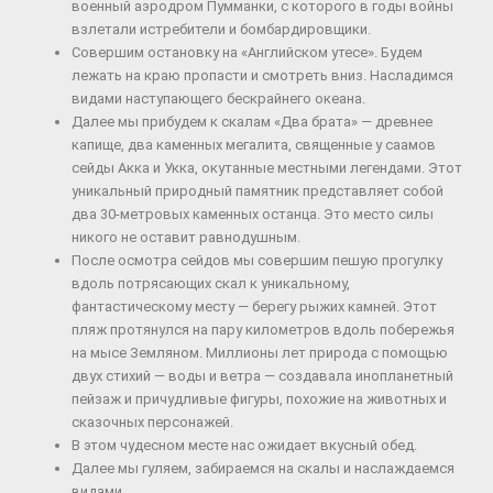
военный аэродром Пумманки, с которого в годы войны
взлетали истребители и бомбардировщики.
Совершим остановку на «Английском утесе». Будем
лежать на краю пропасти и смотреть вниз. Насладимся
видами наступающего бескрайнего океана.
Далее мы прибудем к скалам «Два брата» — древнее
капище, два каменных мегалита, священные у саамов
сейды Акка и Укка, окутанные местными легендами. Этот
уникальный природный памятник представляет собой
два 30-метровых каменных останца. Это место силы
никого не оставит равнодушным.
После осмотра сейдов мы совершим пешую прогулку
вдоль потрясающих скал к уникальному,
фантастическому месту — берегу рыжих камней. Этот
пляж протянулся на пару километров вдоль побережья
на мысе Земляном. Миллионы лет природа с помощью
двух стихий — воды и ветра — создавала инопланетный
пейзаж и причудливые фигуры, похожие на животных и
сказочных персонажей.
В этом чудесном месте нас ожидает вкусный обед.
Далее мы гуляем, забираемся на скалы и наслаждаемся
видами.