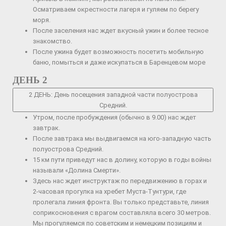
Осматриваем окрестности лагеря и гуляем по берегу
моря.
После заселения нас ждет вкусный ужин и более тесное
знакомство.
После ужина будет возможность посетить мобильную
баню, помыться и даже искупаться в Баренцевом море
ДЕНЬ 2
2 ДЕНЬ: День посещения западной части полуострова
Средний.
Утром, после пробуждения (обычно в 9.00) нас ждет
завтрак.
После завтрака мы выдвигаемся на юго-западную часть
полуострова Средний.
15 км пути приведут нас в долину, которую в годы войны
называли «Долина Смерти».
Здесь нас ждет инструктаж по передвижению в горах и
2-часовая прогулка на хребет Муста-Тунтури, где
пролегала линия фронта. Вы только представьте, линия
соприкосновения с врагом составляла всего 30 метров.
Мы прогуляемся по советским и немецким позициям и