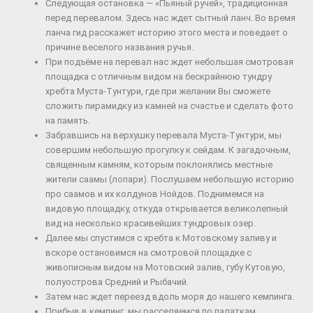
Следующая остановка — «Пьяный ручей», традиционная
перед перевалом. Здесь нас ждет сытный ланч. Во время
ланча гид расскажет историю этого места и поведает о
причине веселого названия ручья.
При подъёме на перевал нас ждет небольшая смотровая
площадка с отличным видом на бескрайнюю тундру
хребта Муста-Тунтури, где при желании Вы сможете
сложить пирамидку из камней на счастье и сделать фото
на память.
Забравшись на верхушку перевала Муста-Тунтури, мы
совершим небольшую прогулку к сейдам. К загадочным,
священным камням, которым поклонялись местные
жители саамы (лопари). Послушаем небольшую историю
про саамов и их колдунов Нойдов. Поднимемся на
видовую площадку, откуда открывается великолепный
вид на несколько красивейших тундровых озер.
Далее мы спустимся с хребта к Мотовскому заливу и
вскоре остановимся на смотровой площадке с
живописным видом на Мотовский залив, губу Кутовую,
полуострова Средний и Рыбачий.
Затем нас ждет переезд вдоль моря до нашего кемпинга.
Прибыв в кемпинг, мы расселяемся по палаткам.