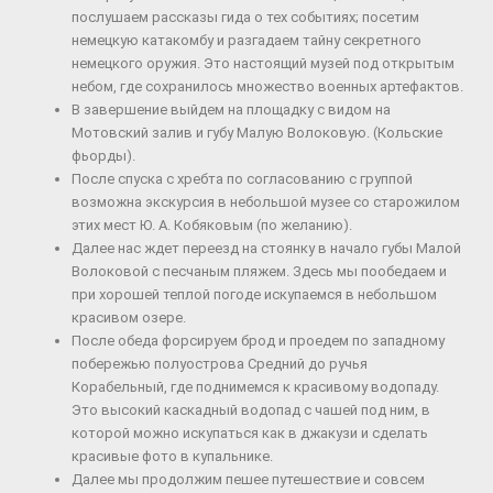
послушаем рассказы гида о тех событиях; посетим
немецкую катакомбу и разгадаем тайну секретного
немецкого оружия. Это настоящий музей под открытым
небом, где сохранилось множество военных артефактов.
В завершение выйдем на площадку с видом на
Мотовский залив и губу Малую Волоковую. (Кольские
фьорды).
После спуска с хребта по согласованию с группой
возможна экскурсия в небольшой музее со старожилом
этих мест Ю. А. Кобяковым (по желанию).
Далее нас ждет переезд на стоянку в начало губы Малой
Волоковой с песчаным пляжем. Здесь мы пообедаем и
при хорошей теплой погоде искупаемся в небольшом
красивом озере.
После обеда форсируем брод и проедем по западному
побережью полуострова Средний до ручья
Корабельный, где поднимемся к красивому водопаду.
Это высокий каскадный водопад с чашей под ним, в
которой можно искупаться как в джакузи и сделать
красивые фото в купальнике.
Далее мы продолжим пешее путешествие и совсем