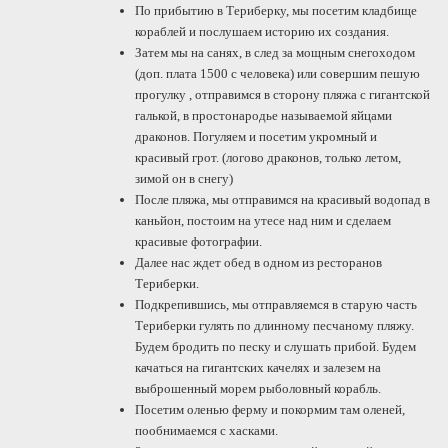
По прибытию в Териберку, мы посетим кладбище
кораблей и послушаем историю их создания.
Затем мы на санях, в след за мощным снегоходом
(доп. плата 1500 с человека) или совершим пешую
прогулку , отправимся в сторону пляжа с гигантской
галькой, в простонародье называемой яйцами
драконов. Погуляем и посетим укромный и
красивый грот. (логово драконов, только летом,
зимой он в снегу)
После пляжа, мы отправимся на красивый водопад в
каньйон, постоим на утесе над ним и сделаем
красивые фотографии.
Далее нас ждет обед в одном из ресторанов
Териберки.
Подкрепившись, мы отправляемся в старую часть
Териберки гулять по длинному песчаному пляжу.
Будем бродить по песку и слушать прибой. Будем
качаться на гигантских качелях и залезем на
выброшенный морем рыболовный корабль.
Посетим оленью ферму и покормим там оленей,
пообнимаемся с хасками.