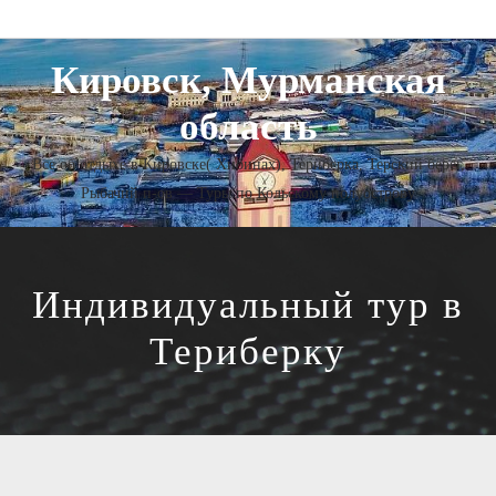
Кировск, Мурманская
область
Все об отдыхе в Кировске( Хибинах), Териберка, Терский берег,
Рыбачий п-ов — Туры по Кольскому полуострову
Индивидуальный тур в
Териберку