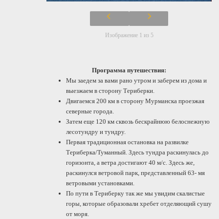
Изображение 1 из 5
Программа путешествия:
Мы заедем за вами рано утром и заберем из дома и
выезжаем в сторону Териберки.
Двигаемся 200 км в сторону Мурманска проезжая
северные города.
Затем еще 120 км сквозь бескрайнюю белоснежную
лесотундру и тундру.
Первая традиционная остановка на развилке
Териберка/Туманный. Здесь тундра раскинулась до
горизонта, а ветра достигают 40 м/с. Здесь же,
раскинулся ветровой парк, представленный 63- мя
ветровыми установками.
По пути в Териберку так же мы увидим скалистые
горы, которые образовали хребет отделяющий сушу
от моря.