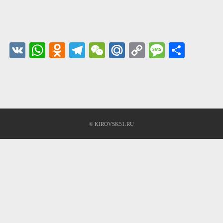
VK
WhatsApp
Odnoklassniki
Telegram
WeChat
Mail.Ru
Copy
Message
Share
Link
© KIROVSK51.RU