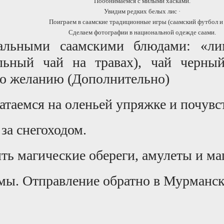
Пообнимаемся с милыми хасками.
Увидим редких белых лис ·
Поиграем в саамские традиционные игры (саамский футбол и т
Сделаем фотографии в национальной одежде саами.
альными саамскими блюдами: «лим
льный чай на травах), чай черный
по желанию (Дополнительно)
атаемся на оленьей упряжке и почув
за снегоходом.
ть магические обереги, амулеты и ма
мы. Отправление обратно в Мурманс