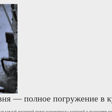
вня — полное погружение в к
де каждый желающий может познакомится с культурой и традициями кор