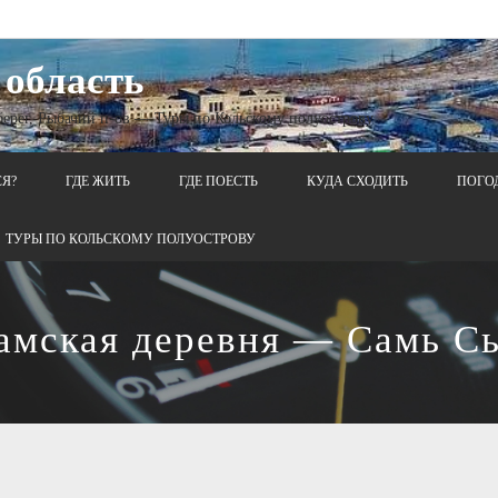
 область
 берег, Рыбачий п-ов — Туры по Кольскому полуострову
СЯ?
ГДЕ ЖИТЬ
ГДЕ ПОЕСТЬ
КУДА СХОДИТЬ
ПОГО
ТУРЫ ПО КОЛЬСКОМУ ПОЛУОСТРОВУ
амская деревня — Самь С