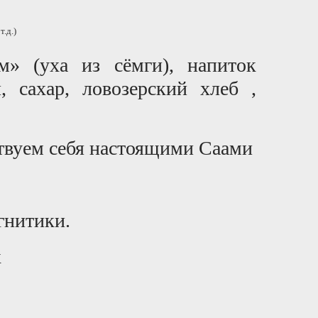
.д.)
» (уха из сёмги), напиток
, сахар, ловозерский хлеб ,
ствуем себя настоящими Саами
гнитики.
к