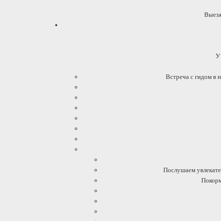
Выезж
У
Встреча с гидом в 
Послушаем увлекател
Покорм