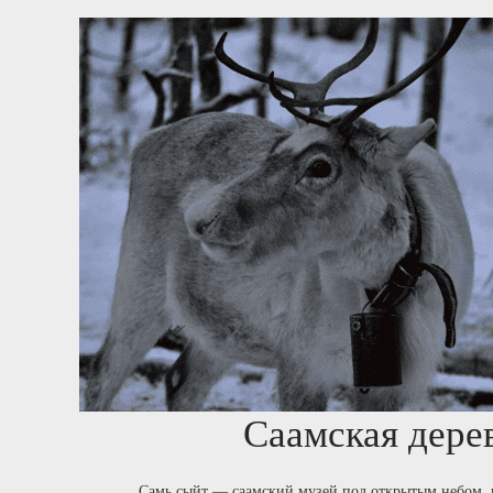
Саамская дере
Самь сыйт — саамский музей под открытым небом, г