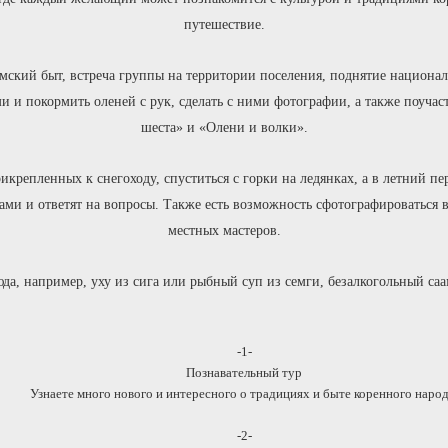
путешествие.
амский быт, встреча группы на территории поселения, поднятие национа
и покормить оленей с рук, сделать с ними фотографии, а также поучас
шеста» и «Олени и волки».
икрепленных к снегоходу, спуститься с горки на ледянках, а в летний пе
аами и ответят на вопросы. Также есть возможность сфотографироваться
местных мастеров.
а, например, уху из сига или рыбный суп из семги, безалкогольный саа
-1-
Познавательный тур
Узнаете много нового и интересного о традициях и быте коренного народ
-2-