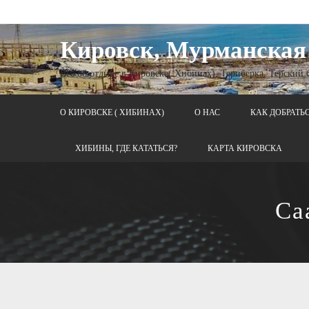
Кировск, Мурманская
Все об отдыхе в Кировске( Хибинах), Териберка, Терский
О КИРОВСКЕ ( ХИБИНАХ)
О НАС
КАК ДОБРАТЬ
ХИБИНЫ, ГДЕ КАТАТЬСЯ?
КАРТА КИРОВСКА
Са