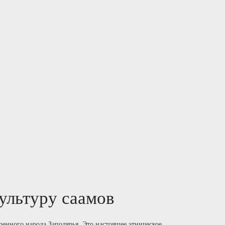
ультуру саамов
енного народа Заполярья. Это настоящее этническое