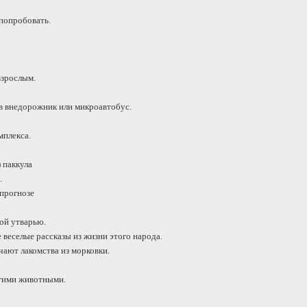
попробовать.
взрослым.
 в внедорожник или микроавтобус.
мплекса.
 паккула
.
 прогнозе
ой утварью.
 веселые рассказы из жизни этого народа.
ают лакомства из морковки.
угими животными.